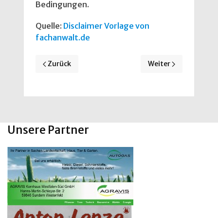
Bedingungen.
Quelle:
Disclaimer Vorlage von
fachanwalt.de
Vorheriger Beitrag: Sportversicherung
Nächster Beitrag: D
Zurück
Weiter
Unsere Partner