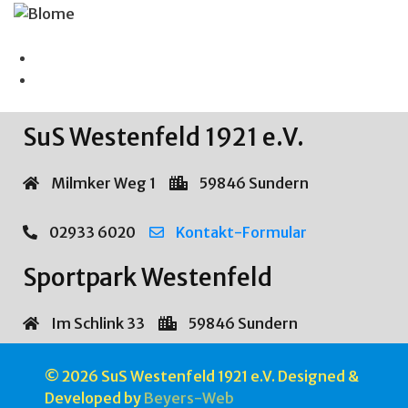
SuS Westenfeld 1921 e.V.
Milmker Weg 1
59846 Sundern
02933 6020
Kontakt-Formular
Sportpark Westenfeld
Im Schlink 33
59846 Sundern
© 2026 SuS Westenfeld 1921 e.V. Designed &
Developed by
Beyers-Web