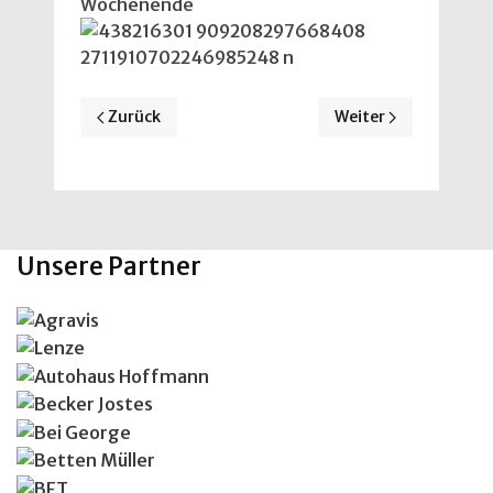
Wochenende
Vorheriger Beitrag: Ergebnisse vom Wochenende!
Nächster Beitrag: Bei
Zurück
Weiter
Unsere Partner